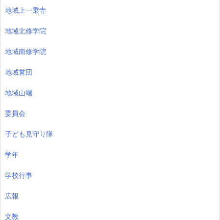
地域上一乗寺
地域北修学院
地域南修学院
地域営団
地域山端
委員会
子ども見守り隊
学年
学校行事
広報
文教