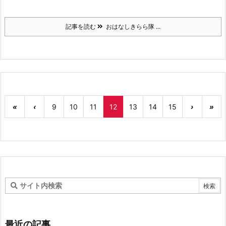
記事を読む
おはなしきらら隊 ...
«
‹
9
10
11
12
13
14
15
›
»
最近の記事