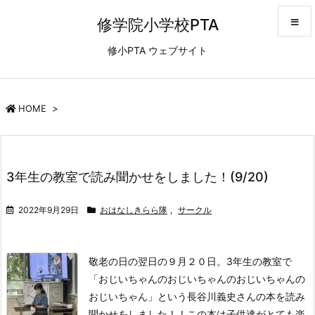
修学院小学校PTA
修小PTA ウェブサイト
メニュ
サイド
HOME
>
前へ
3年生の教室で読み聞かせをしました！(9/20)
次へ
2022年9月29日
おはなしきらら隊
,
サークル
検索
敬老の日の翌日の９月２０日。
3年生の教室で
「おじいちゃんのおじいちゃんのおじいちゃんの
おじいちゃん」という長谷川義史さんの本を読み
聞かせをしました！！
この本は子供達がとても楽