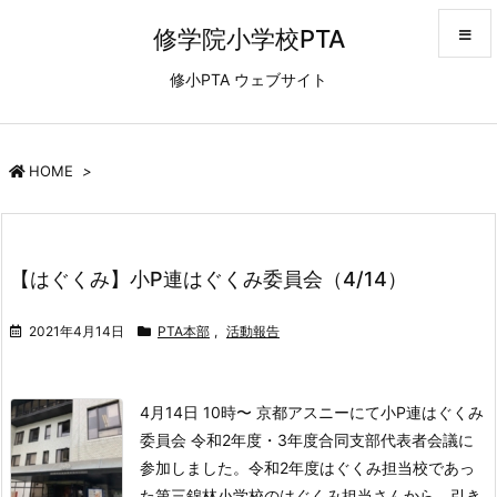
修学院小学校PTA
修小PTA ウェブサイト
メニュ
サイド
HOME
>
前へ
【はぐくみ】小P連はぐくみ委員会（4/14）
次へ
2021年4月14日
PTA本部
,
活動報告
検索
4月14日 10時〜 京都アスニーにて
小P連はぐくみ
委員会 令和2年度・3年度合同支部代表者会議に
参加しました。
令和2年度はぐくみ担当校であっ
た第三錦林小学校のはぐくみ担当さんから、引き