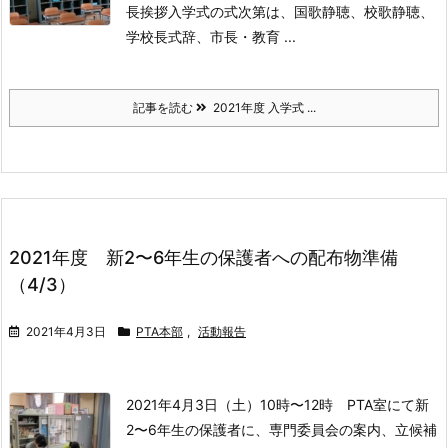
長挨拶
入学式の式次第は、国歌静聴、校歌静聴、
学校長式辞、市長・教育 ...
記事を読む
2021年度 入学式 ...
2021年度 新2〜6年生の保護者への配布物準備
（4/3）
2021年4月3日
PTA本部
,
活動報告
2021年4月3日（土）10時〜12時 PTA室にて
新
2〜6年生の保護者に、専門委員会の案内、立候補