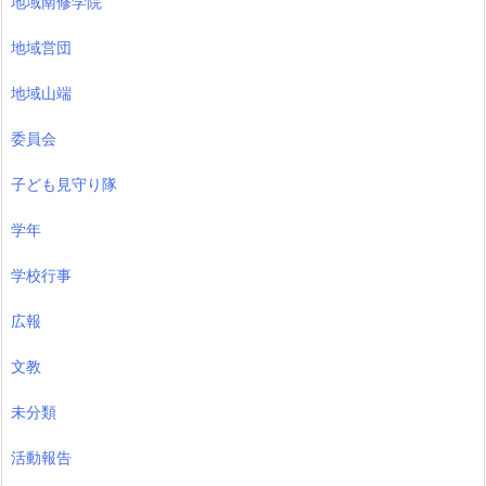
地域南修学院
地域営団
地域山端
委員会
子ども見守り隊
学年
学校行事
広報
文教
未分類
活動報告