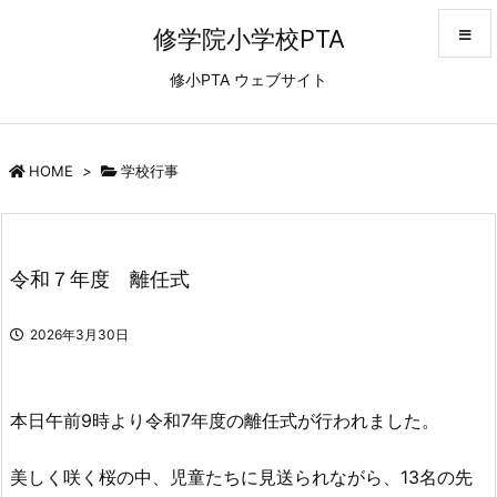
修学院小学校PTA
修小PTA ウェブサイト
メニュ
サイド
HOME
>
学校行事
前へ
令和７年度 離任式
次へ
2026年3月30日
検索
本日午前9時より令和7年度の離任式が行われました。
美しく咲く桜の中、児童たちに見送られながら、13名の先