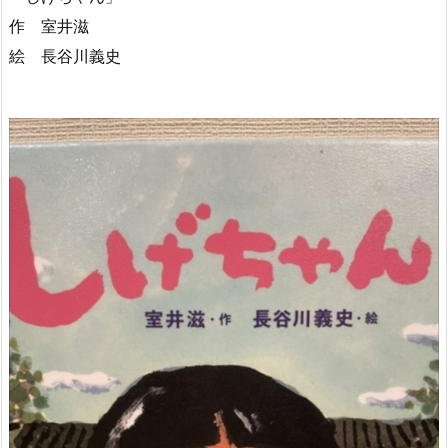
作 室井滋
絵 長谷川義史