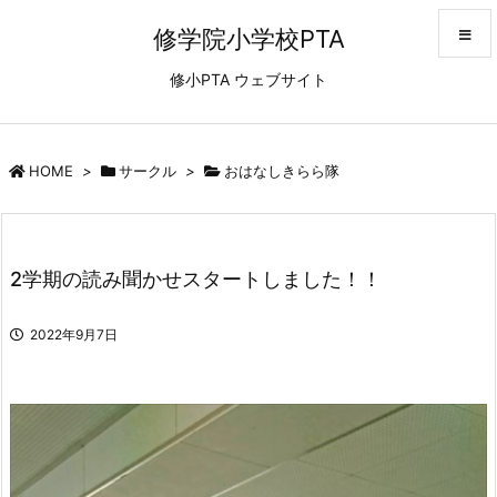
修学院小学校PTA
修小PTA ウェブサイト
メニュ
サイド
HOME
>
サークル
>
おはなしきらら隊
前へ
2学期の読み聞かせスタートしました！！
次へ
2022年9月7日
検索