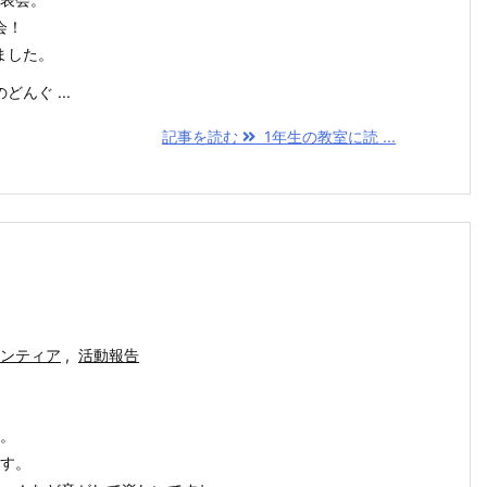
会！
ました。
んぐ ...
記事を読む
1年生の教室に読 ...
ンティア
,
活動報告
。
す。