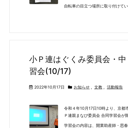
自転車の目立つ場所に取り付けていた
小Ｐ連はぐくみ委員会・中
習会(10/17)
2022年10月17日
お知らせ
,
文教
,
活動報告
令和４年10月17日10時より、京
Ｐ連親まなび委員会 合同学習会が
学習会の内容は、開業助産師・思春