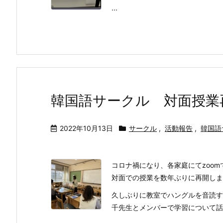
...
韓国語サークル 対面授業再開(
2022年10月13日
サークル
,
活動報告
,
韓国語
コロナ禍になり、各家庭にてzoo
対面での授業を数年ぶりに再開しま
久しぶりに教室でハングルを音読す
千先生とメンバーで学習について話し