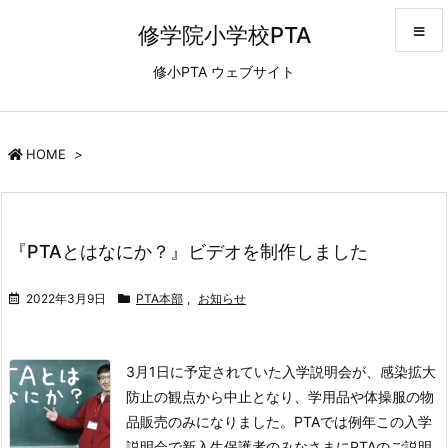
修学院小学校PTA
修小PTA ウェブサイト
メニュ
サイド
HOME
>
前へ
『PTAとはなにか？』ビデオを制作しました
次へ
2022年3月9日
PTA本部
,
お知らせ
検索
3月1日に予定されていた入学説明会が、感染拡大
防止の観点から中止となり、学用品や体操服の物
品販売のみになりました。
PTAでは例年この入学
説明会で新入生保護者のみなさまにPTAのご説明