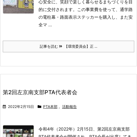
⼼安全に、笑顔で楽しく暮らせるまちづくりを⽬
的に交付されます。
この事業費を使って、通学路
の電柱幕・路⾯表⽰ステッカーを購⼊し、また安
全マ ...
記事を読む
【環境委員会】正 ...
第2回左京南支部PTA代表者会
2022年2月15日
PTA本部
,
活動報告
令和4年（2022年）2月15日、第2回左京南支部
PTA代表者会が開催され、PTA会長が出席してき