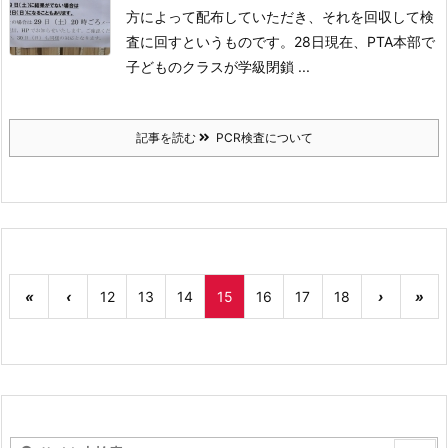
方によって配布していただき、それを回収して検
査に回すというものです。
28日現在、PTA本部で
子どものクラスが学級閉鎖 ...
記事を読む
PCR検査について
«
‹
12
13
14
15
16
17
18
›
»