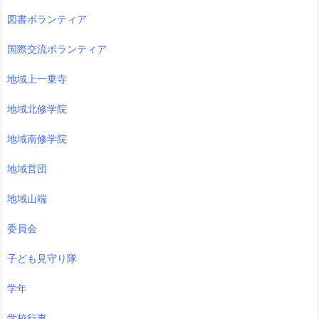
図書ボランティア
国際交流ボランティア
地域上一乗寺
地域北修学院
地域南修学院
地域営団
地域山端
委員会
子ども見守り隊
学年
学校行事