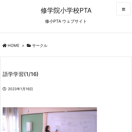
修学院小学校PTA
修小PTA ウェブサイト
メニュ
サイド
HOME
>
サークル
前へ
語学学習(1/16)
次へ
2023年1月16日
検索