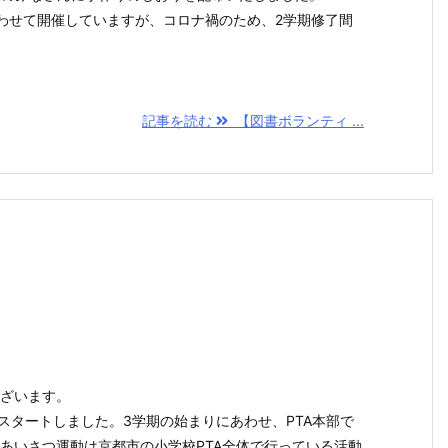
わせて開催していますが、コロナ禍のため、2学期修了間
記事を読む
【図書ボランティ ...
ざいます。
がスタートしました。3学期の始まりにあわせ、PTA本部で
あいさつ運動は京都市の小学校PTA全体で行っている活動