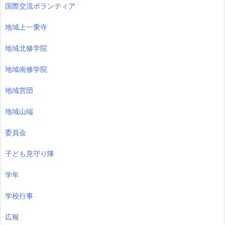
国際交流ボランティア
地域上一乗寺
地域北修学院
地域南修学院
地域営団
地域山端
委員会
子ども見守り隊
学年
学校行事
広報