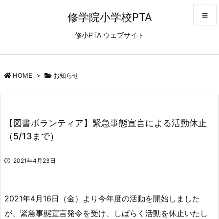
修学院小学校PTA
修小PTA ウェブサイト
メニュ
サイド
HOME
>
お知らせ
前へ
【図書ボランティア】緊急事態宣言による活動休止
次へ
（5/13まで）
検索
2021年4月23日
2021年4月16日（金）より今年度の活動を開始しました
が、緊急事態宣言発令を受け、しばらく活動を休止いたし