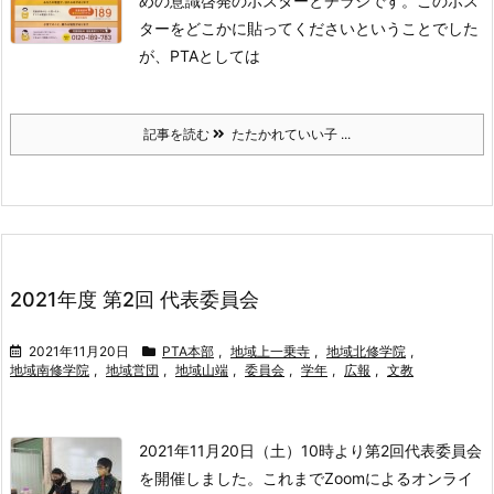
めの意識啓発のポスターとチラシです。
このポス
ターをどこかに貼ってくださいということでした
が、PTAとしては
記事を読む
たたかれていい子 ...
2021年度 第2回 代表委員会
2021年11月20日
PTA本部
,
地域上一乗寺
,
地域北修学院
,
地域南修学院
,
地域営団
,
地域山端
,
委員会
,
学年
,
広報
,
文教
2021年11月20日（土）10時より第2回代表委員会
を開催しました。
これまでZoomによるオンライ