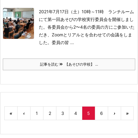
2021年7月17日（土）10時～11時 ランチルーム
にて
第一回あそびの学校実行委員会を開催しまし
た。
各委員会から2〜4名の委員の方にご参加いた
だき、Zoomとリアルとを合わせての会議をしま
した。
委員の皆 ...
記事を読む
【あそびの学校】 ...
«
‹
1
2
3
4
5
6
›
»