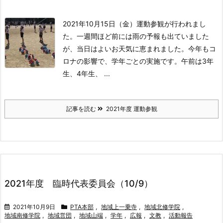
2021年10月15日（金）
運動参観が行われまし
た。
一週間ほど前には雨の予報も出ていました
が、当日はよいお天気に恵まれました。
今年もコ
ロナの影響で、学年ごとの実施です。
午前は3年
生、4年生、 ...
記事を読む
2021年度 運動参観
2021年度 臨時代表委員会（10/9）
2021年10月9日
PTA本部
,
地域上一乗寺
,
地域北修学院
,
地域南修学院
,
地域営団
,
地域山端
,
学年
,
広報
,
文教
,
活動報告