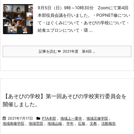
9月5日（日）9時～10時30分 Zoomにて
第4回
本部役員会議を行いました。
・POPNET修につい
て
・はぐくみについて
・あそびの学校について
・
給食エプロンについて
・環 ...
記事を読む
2021年度 第4回 ...
【あそびの学校】第一回あそびの学校実行委員会を
開催しました。
2021年7月17日
PTA本部
,
地域上一乗寺
,
地域北修学院
,
地域南修学院
,
地域営団
,
地域山端
,
学年
,
広報
,
文教
,
活動報告