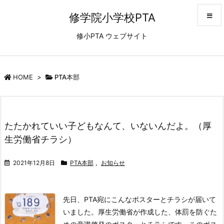
修学院小学校PTA
修小PTA ウェブサイト
メニュ
サイド
HOME
>
PTA本部
前へ
たたかれていい子どもなんて、いないんだよ。（厚
次へ
生労働省チラシ）
検索
2021年12月8日
PTA本部
,
お知らせ
先日、PTA宛にこんなポスターとチラシが届いて
いました。
厚生労働省が作成した、体罰を防ぐた