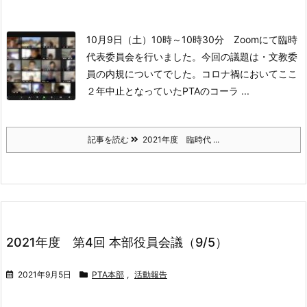
10月9日（土）10時～10時30分 Zoomにて
臨時
代表委員会を行いました。
今回の議題は
・文教委
員の内規について
でした。
コロナ禍においてここ
２年中止となっていたPTAのコーラ ...
記事を読む
2021年度 臨時代 ...
2021年度 第4回 本部役員会議（9/5）
2021年9月5日
PTA本部
,
活動報告