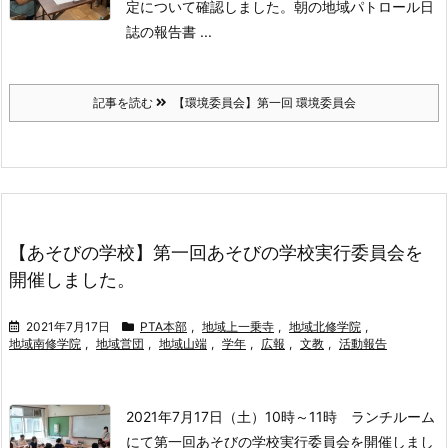
定について確認しました。
朝の地域パトロール日
誌の報告書 ...
記事を読む
【環境委員会】第一回 環境委員会
【あそびの学校】第一回あそびの学校実行委員会を
開催しました。
2021年7月17日
PTA本部
,
地域上一乗寺
,
地域北修学院
,
地域南修学院
,
地域営団
,
地域山端
,
学年
,
広報
,
文教
,
活動報告
2021年7月17日（土）10時～11時 ランチルーム
にて
第一回あそびの学校実行委員会を開催しまし