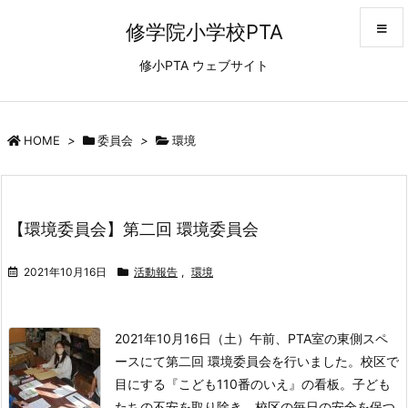
修学院小学校PTA
修小PTA ウェブサイト
メニュ
サイド
HOME
>
委員会
>
環境
前へ
【環境委員会】第二回 環境委員会
次へ
2021年10月16日
活動報告
,
環境
検索
2021年10月16日（土）午前、PTA室の東側スペ
ースにて
第二回 環境委員会を行いました。
校区で
目にする『こども110番のいえ』の看板。子ども
たちの不安を取り除き、校区の毎日の安全を保つ