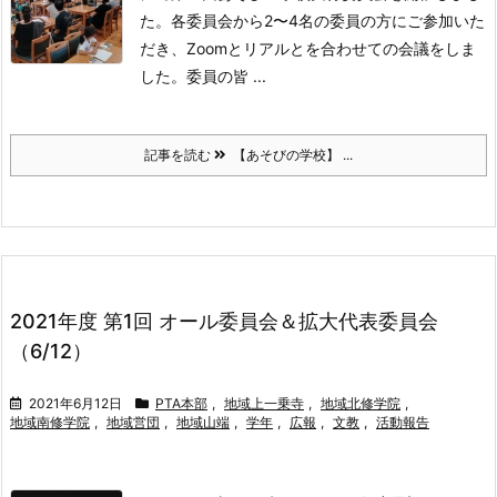
た。
各委員会から2〜4名の委員の方にご参加いた
だき、Zoomとリアルとを合わせての会議をしま
した。
委員の皆 ...
記事を読む
【あそびの学校】 ...
2021年度 第1回 オール委員会＆拡大代表委員会
（6/12）
2021年6月12日
PTA本部
,
地域上一乗寺
,
地域北修学院
,
地域南修学院
,
地域営団
,
地域山端
,
学年
,
広報
,
文教
,
活動報告