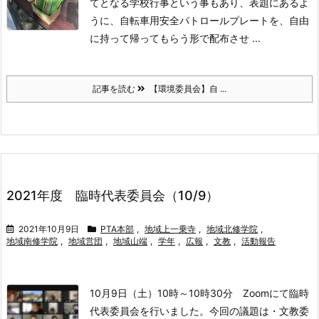
てとなる学校行事という事もあり、表題にあるよ
うに、自転車用安全パトロールプレートを、自由
に持って帰ってもらう形で配布させ ...
記事を読む
【環境委員会】自 ...
2021年度 臨時代表委員会（10/9）
2021年10月9日
PTA本部
,
地域上一乗寺
,
地域北修学院
,
地域南修学院
,
地域営団
,
地域山端
,
学年
,
広報
,
文教
,
活動報告
10月9日（土）10時～10時30分 Zoomにて
臨時
代表委員会を行いました。
今回の議題は
・文教委