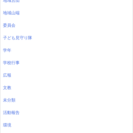
地域営団
地域山端
委員会
子ども見守り隊
学年
学校行事
広報
文教
未分類
活動報告
環境