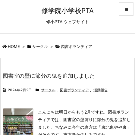
修学院小学校PTA
修小PTA ウェブサイト
メニュ
サイド
HOME
>
サークル
>
図書ボランティア
前へ
図書室の壁に節分の鬼を追加しました
次へ
2024年2月2日
サークル
,
図書ボランティア
,
活動報告
検索
こんにちは
明日からもう2月ですね。
図書ボラン
ティアでは、図書室の壁飾りに節分の鬼を追加し
ました。
ちなみに今年の恵方は「東北東やや東」
だそうです。恵方巻たのしみですね。