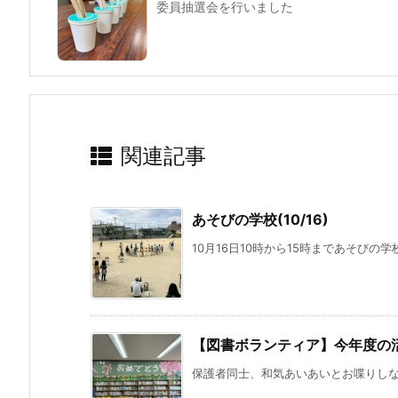
委員抽選会を行いました
関連記事
あそびの学校(10/16)
10月16日10時から15時まであそびの学
【図書ボランティア】今年度の
保護者同士、和気あいあいとお喋りしなが