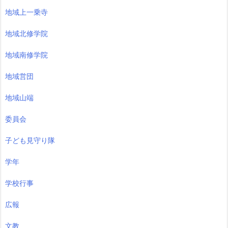
地域上一乗寺
地域北修学院
地域南修学院
地域営団
地域山端
委員会
子ども見守り隊
学年
学校行事
広報
文教