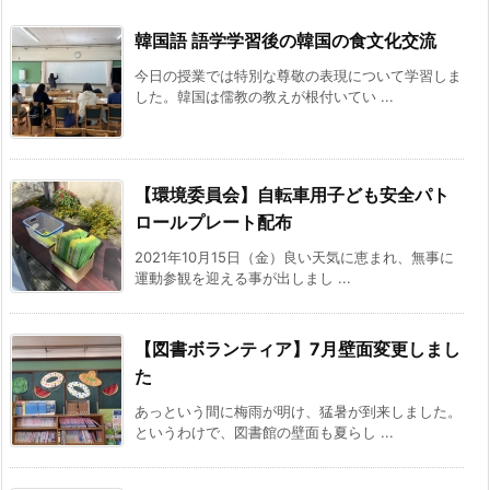
韓国語 語学学習後の韓国の食文化交流
今日の授業では特別な尊敬の表現について学習しま
した。韓国は儒教の教えが根付いてい ...
【環境委員会】自転車用子ども安全パト
ロールプレート配布
2021年10月15日（金）良い天気に恵まれ、無事に
運動参観を迎える事が出しまし ...
【図書ボランティア】7月壁面変更しまし
た
あっという間に梅雨が明け、猛暑が到来しました。
というわけで、図書館の壁面も夏らし ...