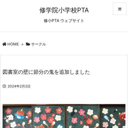
修学院小学校PTA
修小PTA ウェブサイト
メニュ
サイド
HOME
>
サークル
前へ
図書室の壁に節分の鬼を追加しました
次へ
2024年2月2日
検索