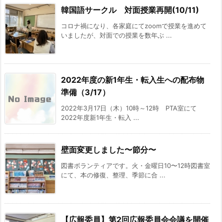
韓国語サークル 対面授業再開(10/11)
コロナ禍になり、各家庭にてzoomで授業を進めて
いましたが、対面での授業を数年ぶ ...
2022年度の新1年生・転入生への配布物
準備（3/17）
2022年3月17日（木）10時～12時 PTA室にて
2022年度新1年生・転入 ...
壁面変更しました〜節分〜
図書ボランティアです。火・金曜日10〜12時図書室
にて、本の修復、整理、季節に合 ...
【広報委員】第2回広報委員会会議を開催