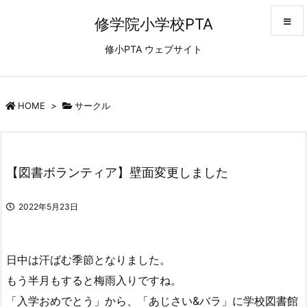
修学院小学校PTA
修小PTA ウェブサイト
メニュ
サイド
HOME
>
サークル
前へ
【図書ボランティア】壁面変更しました
次へ
2022年5月23日
検索
日中は汗ばむ季節となりました。
もう半月もすると梅雨入りですね。
「入学おめでとう」から、「あじさい&バラ」に学校図書館