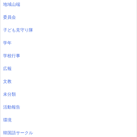
地域山端
委員会
子ども見守り隊
学年
学校行事
広報
文教
未分類
活動報告
環境
韓国語サークル