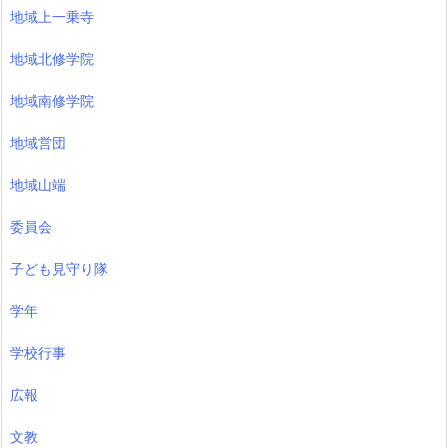
地域上一乗寺
地域北修学院
地域南修学院
地域営団
地域山端
委員会
子ども見守り隊
学年
学校行事
広報
文教